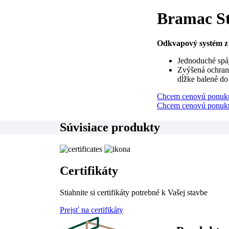
Bramac St
Odkvapový systém z
Jednoduché spáj
Zvýšená ochrana
dĺžke balené do
Chcem cenovú ponuk
Chcem cenovú ponuk
Súvisiace produkty
Certifikáty
Stiahnite si certifikáty potrebné k Vašej stavbe
Prejsť na certifikáty