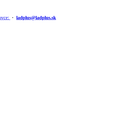
ovce:
・
ladplus@ladplus.sk