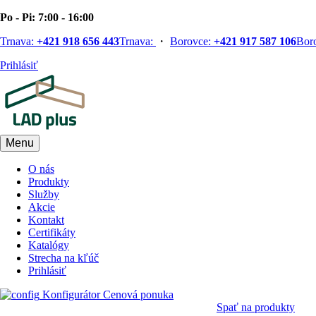
Po - Pi: 7:00 - 16:00
Trnava:
+421 918 656 443
Trnava:
・
Borovce:
+421 917 587 106
Bor
Prihlásiť
Menu
O nás
Produkty
Služby
Akcie
Kontakt
Certifikáty
Katalógy
Strecha na kľúč
Prihlásiť
Konfigurátor
Cenová ponuka
Spať na produkty