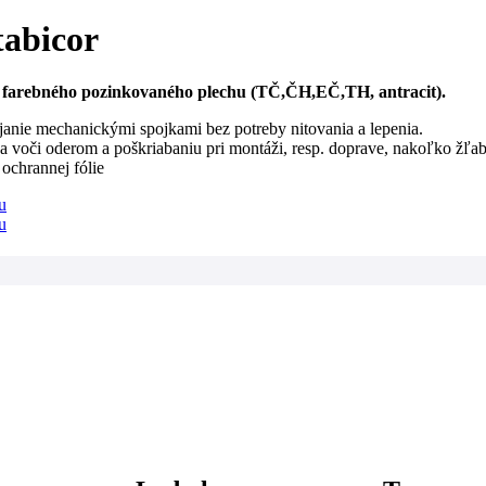
abicor
 farebného pozinkovaného plechu (TČ,ČH,EČ,TH, antracit).
anie mechanickými spojkami bez potreby nitovania a lepenia.
 voči oderom a poškriabaniu pri montáži, resp. doprave, nakoľko žľaby
 ochrannej fólie
u
u