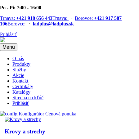
Po - Pi: 7:00 - 16:00
Trnava:
+421 918 656 443
Trnava:
・
Borovce:
+421 917 587
106
Borovce:
・
ladplus@ladplus.sk
Prihlásiť
Menu
O nás
Produkty
Služby
Akcie
Kontakt
Certifikáty
Katalógy
Strecha na kľúč
Prihlásiť
Konfigurátor
Cenová ponuka
Krovy a strechy