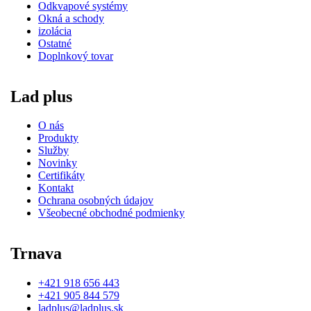
Odkvapové systémy
Okná a schody
izolácia
Ostatné
Doplnkový tovar
Lad plus
O nás
Produkty
Služby
Novinky
Certifikáty
Kontakt
Ochrana osobných údajov
Všeobecné obchodné podmienky
Trnava
+421 918 656 443
+421 905 844 579
ladplus@ladplus.sk