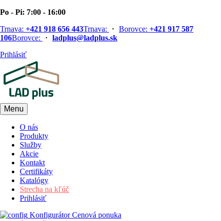
Po - Pi: 7:00 - 16:00
Trnava:
+421 918 656 443
Trnava:
・
Borovce:
+421 917 587
106
Borovce:
・
ladplus@ladplus.sk
Prihlásiť
Menu
O nás
Produkty
Služby
Akcie
Kontakt
Certifikáty
Katalógy
Strecha na kľúč
Prihlásiť
Konfigurátor
Cenová ponuka