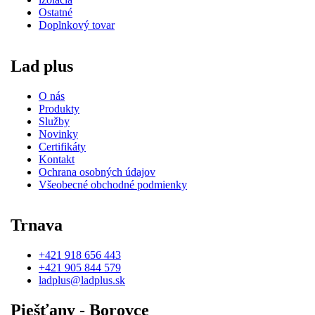
Ostatné
Doplnkový tovar
Lad plus
O nás
Produkty
Služby
Novinky
Certifikáty
Kontakt
Ochrana osobných údajov
Všeobecné obchodné podmienky
Trnava
+421 918 656 443
+421 905 844 579
ladplus@ladplus.sk
Piešťany - Borovce