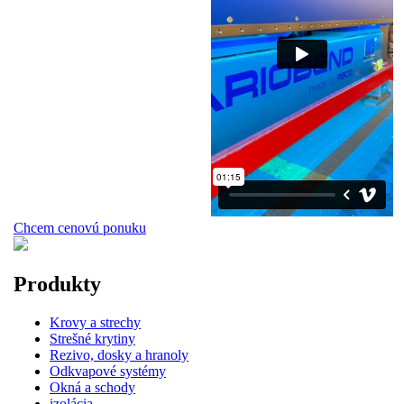
Chcem cenovú ponuku
Produkty
Krovy a strechy
Strešné krytiny
Rezivo, dosky a hranoly
Odkvapové systémy
Okná a schody
izolácia